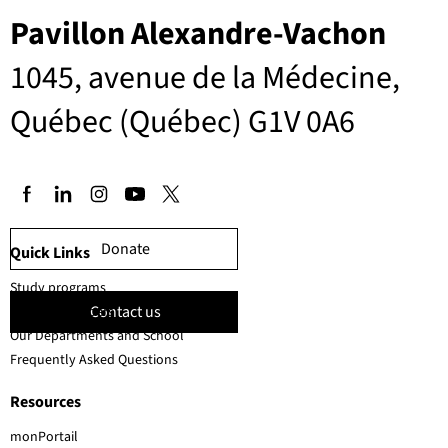
Pavillon Alexandre-Vachon
1045, avenue de la Médecine,
Québec (Québec) G1V 0A6
Donate
Quick Links
Study programs
Contact us
Faculty members
Our Departments and School
Frequently Asked Questions
Resources
monPortail